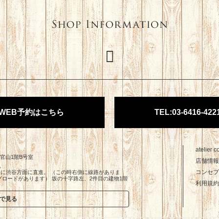
WEB予約はこちら
TEL:03-6416-422
atelier
代官山1階B号室
店舗情報
コンセプ
に渋谷方面に直進。 （この時右側に線路がありま
ロードがあります） 坂の十字路左、2件目の建物1階
利用規約
APで見る