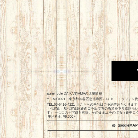
atelier cole DAIKANYAMAの店舗情報
〒
150-0021
東京都
渋谷区
恵比寿西2-14-10 トゥワォン
TEL:03-6416-4221
「代官山」駅代官山駅正面口を出て右の坂道を下り線路沿い
す） 一つ目の十字路を右折。そのまま坂をのぼる（途中ログ
平均料金: ¥9,300～
googleM