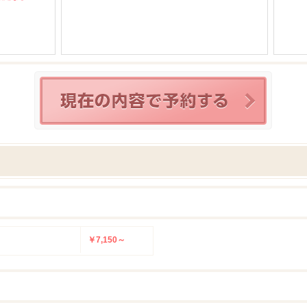
￥7,150～