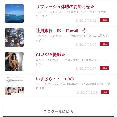
リフレッシュ休暇のお知らせ☆
みなさんこんにちは！！伊藤です(＾◇＾)coleでは今年
も、リフ...
2017/03/02
1318
社員旅行 IN Hawaii ④
みなさんこんにちは！！ 伊藤です(^O^)／Hawaii旅行記
いよい...
2017/07/05
1173
CLASSY撮影☆
皆さんこんにちは！！伊藤です(^O^)／９月の４，５，６
日の三...
2017/09/07
1151
いまさら・・・(;'∀')
こんにちは。atelier[Cole]DAIKANNYAMAの加藤です。遅
ればせ...
2017/02/24
956
ブログ一覧に戻る