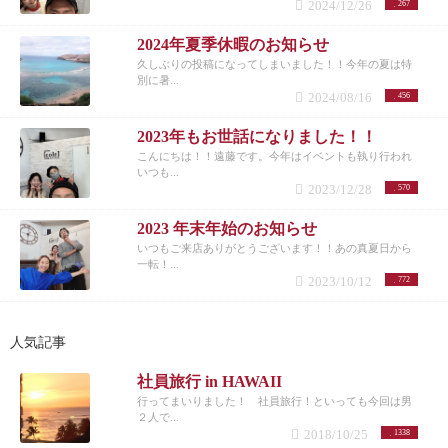
2024/12/26
267
2024年夏季休暇のお知らせ
久しぶりの投稿になってしまいました！！今年の夏は特
別に暑...
2024/08/16
456
2023年もお世話になりました！！
こんにちは！！遠藤です。今年はイベントも執り行われ
いつも...
2023/12/28
570
2023 年末年始のお知らせ
いつもご来店ありがとうございます！！あの真夏日から
一転！...
2023/10/12
772
人気記事
社員旅行 in HAWAII
行ってまいりました！ 社員旅行！といっても今回は男
２人で...
2018/10/25
1338