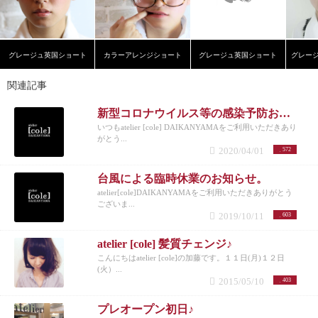
グレージュ英国ショート
カラーアレンジショート
グレージュ英国ショート
関連記事
新型コロナウイルス等の感染予防および拡散防止に関しまして
いつもatelier [cole] DAIKANYAMAをご利用いただきあり
がとう...
2020/04/01
572
台風による臨時休業のお知らせ。
atelier[cole]DAIKANYAMAをご利用いただきありがとう
ございま...
2019/10/11
603
atelier [cole] 髪質チェンジ♪
こんにちはatelier [cole]の加藤です。１１日(月)１２日
(火）...
2015/05/10
403
プレオープン初日♪