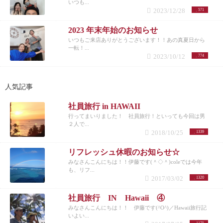
いつも...
2023/12/28
571
2023 年末年始のお知らせ
いつもご来店ありがとうございます！！あの真夏日から
一転！...
2023/10/12
774
人気記事
社員旅行 in HAWAII
行ってまいりました！ 社員旅行！といっても今回は男
２人で...
2018/10/25
1339
リフレッシュ休暇のお知らせ☆
みなさんこんにちは！！伊藤です(＾◇＾)coleでは今年
も、リフ...
2017/03/02
1320
社員旅行 IN Hawaii ④
みなさんこんにちは！！ 伊藤です(^O^)／Hawaii旅行記
いよい...