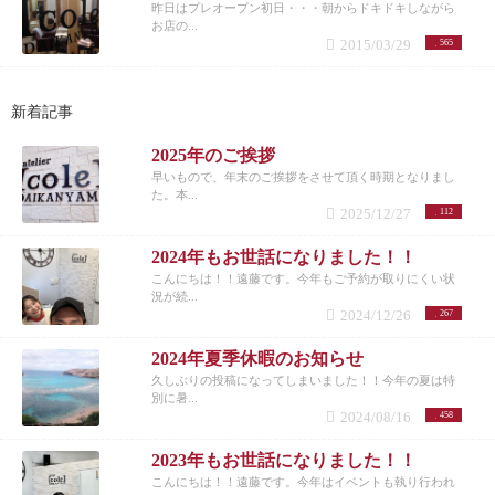
昨日はプレオープン初日・・・朝からドキドキしながら
お店の...
2015/03/29
565
新着記事
2025年のご挨拶
早いもので、年末のご挨拶をさせて頂く時期となりまし
た。本...
2025/12/27
112
2024年もお世話になりました！！
こんにちは！！遠藤です。今年もご予約が取りにくい状
況が続...
2024/12/26
267
2024年夏季休暇のお知らせ
久しぶりの投稿になってしまいました！！今年の夏は特
別に暑...
2024/08/16
458
2023年もお世話になりました！！
こんにちは！！遠藤です。今年はイベントも執り行われ