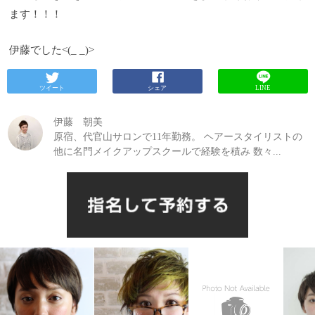
ます！！！
伊藤でした<(_ _)>
ツイート
シェア
LINE
伊藤 朝美
原宿、代官山サロンで11年勤務。 ヘアースタイリストの
他に名門メイクアップスクールで経験を積み 数々...